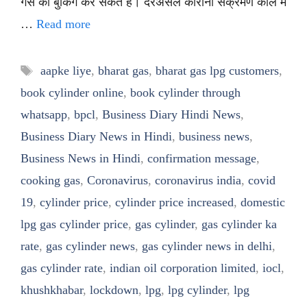
गैस की बुकिंग कर सकते हैं। दरअसल कोरोना संक्रमण काल में
…
Read more
Tags
aapke liye
,
bharat gas
,
bharat gas lpg customers
,
book cylinder online
,
book cylinder through
whatsapp
,
bpcl
,
Business Diary Hindi News
,
Business Diary News in Hindi
,
business news
,
Business News in Hindi
,
confirmation message
,
cooking gas
,
Coronavirus
,
coronavirus india
,
covid
19
,
cylinder price
,
cylinder price increased
,
domestic
lpg gas cylinder price
,
gas cylinder
,
gas cylinder ka
rate
,
gas cylinder news
,
gas cylinder news in delhi
,
gas cylinder rate
,
indian oil corporation limited
,
iocl
,
khushkhabar
,
lockdown
,
lpg
,
lpg cylinder
,
lpg