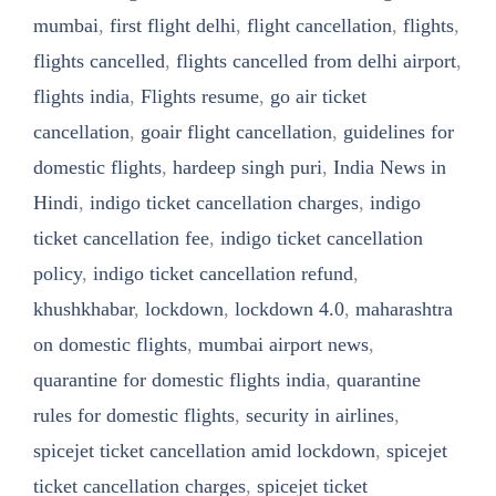
mumbai
,
first flight delhi
,
flight cancellation
,
flights
,
flights cancelled
,
flights cancelled from delhi airport
,
flights india
,
Flights resume
,
go air ticket
cancellation
,
goair flight cancellation
,
guidelines for
domestic flights
,
hardeep singh puri
,
India News in
Hindi
,
indigo ticket cancellation charges
,
indigo
ticket cancellation fee
,
indigo ticket cancellation
policy
,
indigo ticket cancellation refund
,
khushkhabar
,
lockdown
,
lockdown 4.0
,
maharashtra
on domestic flights
,
mumbai airport news
,
quarantine for domestic flights india
,
quarantine
rules for domestic flights
,
security in airlines
,
spicejet ticket cancellation amid lockdown
,
spicejet
ticket cancellation charges
,
spicejet ticket