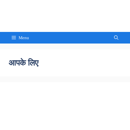
Skip
to
Sandeep Waghmore
content
Menu
आपके लिए