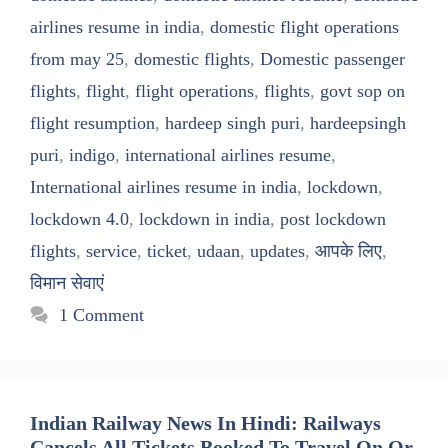
airlines resume in india
,
domestic flight operations
from may 25
,
domestic flights
,
Domestic passenger
flights
,
flight
,
flight operations
,
flights
,
govt sop on
flight resumption
,
hardeep singh puri
,
hardeepsingh
puri
,
indigo
,
international airlines resume
,
International airlines resume in india
,
lockdown
,
lockdown 4.0
,
lockdown in india
,
post lockdown
flights
,
service
,
ticket
,
udaan
,
updates
,
आपके लिए
,
विमान सेवाएं
1 Comment
Indian Railway News In Hindi: Railways
Cancels All Tickets Booked To Travel On Or