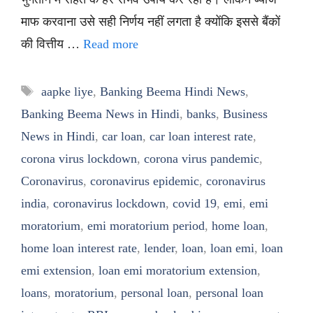
माफ करवाना उसे सही निर्णय नहीं लगता है क्योंकि इससे बैंकों
की वित्तीय …
Read more
Tags
aapke liye
,
Banking Beema Hindi News
,
Banking Beema News in Hindi
,
banks
,
Business
News in Hindi
,
car loan
,
car loan interest rate
,
corona virus lockdown
,
corona virus pandemic
,
Coronavirus
,
coronavirus epidemic
,
coronavirus
india
,
coronavirus lockdown
,
covid 19
,
emi
,
emi
moratorium
,
emi moratorium period
,
home loan
,
home loan interest rate
,
lender
,
loan
,
loan emi
,
loan
emi extension
,
loan emi moratorium extension
,
loans
,
moratorium
,
personal loan
,
personal loan