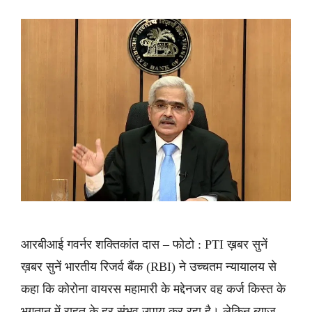
आरबीआई गवर्नर शक्तिकांत दास – फोटो : PTI ख़बर सुनें
ख़बर सुनें भारतीय रिजर्व बैंक (RBI) ने उच्चतम न्यायालय से
कहा कि कोरोना वायरस महामारी के मद्देनजर वह कर्ज किस्त के
भुगतान में राहत के हर संभव उपाय कर रहा है। लेकिन ब्याज