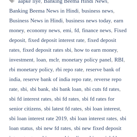
aapke liye
,
Banking Beema Hindi News
,
Banking Beema News in Hindi
,
business news
,
Business News in Hindi
,
business news today
,
earn
money
,
economy news
,
emi
,
fd
,
finance news
,
Fixed
deposit
,
fixed deposit interest rate
,
fixed deposit
rates
,
fixed deposit rates sbi
,
how to earn money
,
investment
,
loan
,
mclr
,
monetary policy panel
,
RBI
,
rbi monetary policy
,
rbi repo rate
,
reserve bank of
india
,
reserve bank of india repo rate
,
reverse repo
rate
,
sbi
,
sbi bank
,
sbi bank loan
,
sbi cuts fd rates
,
sbi fd interest rates
,
sbi fd rates
,
sbi fd rates for
senior citizens
,
sbi latest fd rates
,
sbi loan interest
,
sbi loan interest rate 2019
,
sbi loan interest rates
,
sbi
loan status
,
sbi new fd rates
,
sbi new fixed deposit