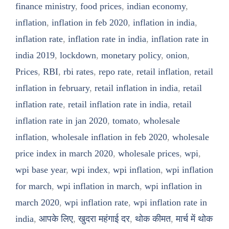
finance ministry
,
food prices
,
indian economy
,
inflation
,
inflation in feb 2020
,
inflation in india
,
inflation rate
,
inflation rate in india
,
inflation rate in
india 2019
,
lockdown
,
monetary policy
,
onion
,
Prices
,
RBI
,
rbi rates
,
repo rate
,
retail inflation
,
retail
inflation in february
,
retail inflation in india
,
retail
inflation rate
,
retail inflation rate in india
,
retail
inflation rate in jan 2020
,
tomato
,
wholesale
inflation
,
wholesale inflation in feb 2020
,
wholesale
price index in march 2020
,
wholesale prices
,
wpi
,
wpi base year
,
wpi index
,
wpi inflation
,
wpi inflation
for march
,
wpi inflation in march
,
wpi inflation in
march 2020
,
wpi inflation rate
,
wpi inflation rate in
india
,
आपके लिए
,
खुदरा महंगाई दर
,
थोक कीमत
,
मार्च में थोक