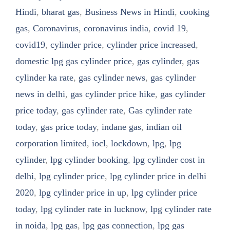
Hindi
,
bharat gas
,
Business News in Hindi
,
cooking
gas
,
Coronavirus
,
coronavirus india
,
covid 19
,
covid19
,
cylinder price
,
cylinder price increased
,
domestic lpg gas cylinder price
,
gas cylinder
,
gas
cylinder ka rate
,
gas cylinder news
,
gas cylinder
news in delhi
,
gas cylinder price hike
,
gas cylinder
price today
,
gas cylinder rate
,
Gas cylinder rate
today
,
gas price today
,
indane gas
,
indian oil
corporation limited
,
iocl
,
lockdown
,
lpg
,
lpg
cylinder
,
lpg cylinder booking
,
lpg cylinder cost in
delhi
,
lpg cylinder price
,
lpg cylinder price in delhi
2020
,
lpg cylinder price in up
,
lpg cylinder price
today
,
lpg cylinder rate in lucknow
,
lpg cylinder rate
in noida
,
lpg gas
,
lpg gas connection
,
lpg gas