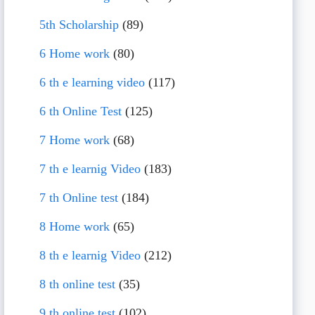
5th Scholarship
(89)
6 Home work
(80)
6 th e learning video
(117)
6 th Online Test
(125)
7 Home work
(68)
7 th e learnig Video
(183)
7 th Online test
(184)
8 Home work
(65)
8 th e learnig Video
(212)
8 th online test
(35)
9 th online test
(102)