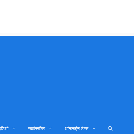
्हिडिओ
स्कॉलरशिप
ऑनलाईन टेस्ट