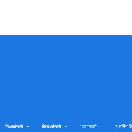
शिक्षकांसाठी
विद्यार्थ्यांसाठी
भाषणासाठी
इ लर्निग व