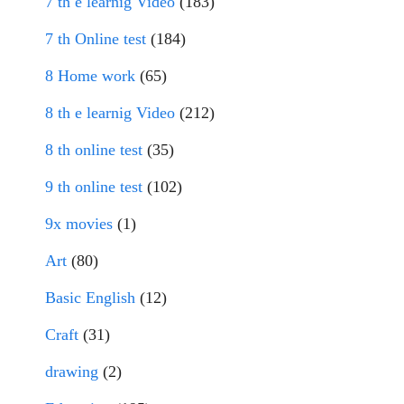
7 th e learnig Video
(183)
7 th Online test
(184)
8 Home work
(65)
8 th e learnig Video
(212)
8 th online test
(35)
9 th online test
(102)
9x movies
(1)
Art
(80)
Basic English
(12)
Craft
(31)
drawing
(2)