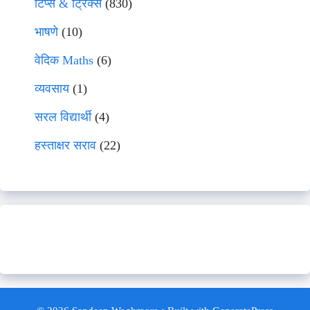
टिप्स & ट्रिक्स
(830)
भाषणे
(10)
वेदिक Maths
(6)
व्यवसाय
(1)
सरल विद्यार्थी
(4)
हस्ताक्षर सराव
(22)