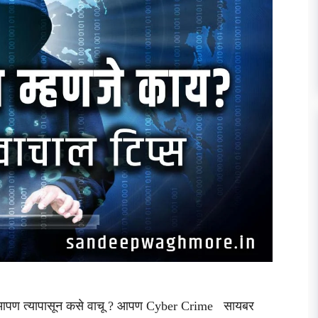
पण त्यापासून कसे वाचू ? आपण Cyber Crime सायबर