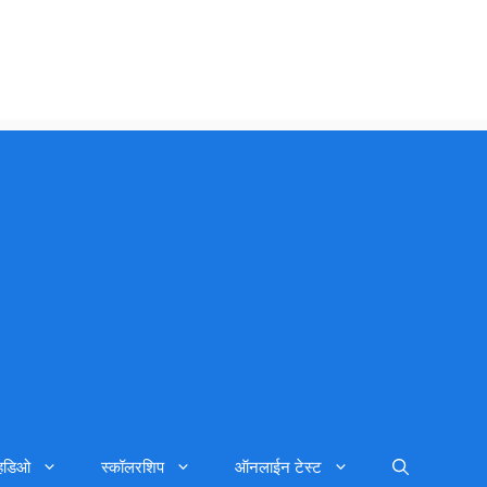
्हिडिओ
स्कॉलरशिप
ऑनलाईन टेस्ट