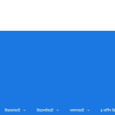
शिक्षकांसाठी
विद्यार्थ्यांसाठी
भाषणासाठी
इ लर्निग व