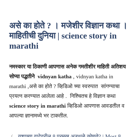
असे का होते ? । मजेशीर विज्ञान कथा ।
माहितीची दुनिया | science story in
marathi
नमस्कार या ठिकाणी आपणास अनेक गमतीशीर माहिती अतिशय
सोप्या पद्धतीने
vidnyan katha
, vidnyan katha in
marathi ,असे का होते ? व्हिडिओ च्या स्वरुपात सांगण्याचा
प्रयत्न करण्यात आलेला आहे . निश्चितच हे विज्ञान कथा
science story in marathi
व्हिडिओ आपणास आवडतील व
आपल्या ज्ञानामध्ये भर टाकतील.
यशाच्या वाटेवरील 8 प्रमुख अडथळे कोणते? | Most 8