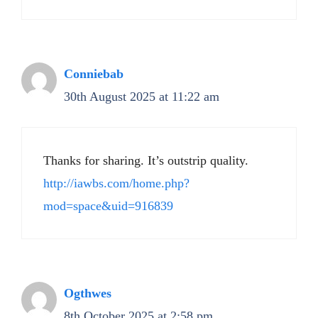
Conniebab
30th August 2025 at 11:22 am
Thanks for sharing. It’s outstrip quality.
http://iawbs.com/home.php?
mod=space&uid=916839
Ogthwes
8th October 2025 at 2:58 pm