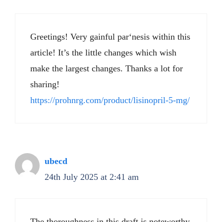
Greetings! Very gainful par‘nesis within this
article! It’s the little changes which wish
make the largest changes. Thanks a lot for
sharing!
https://prohnrg.com/product/lisinopril-5-mg/
ubecd
24th July 2025 at 2:41 am
The thoroughness in this draft is noteworthy.