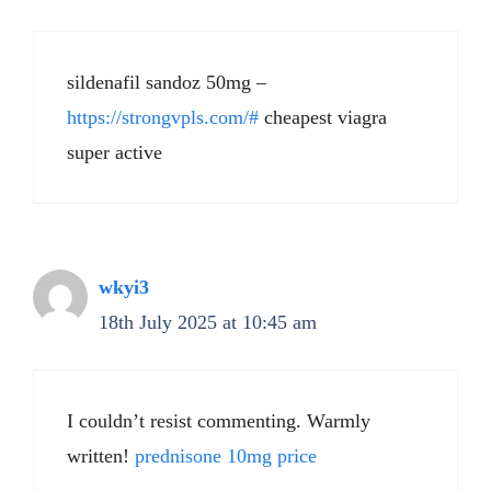
sildenafil sandoz 50mg –
https://strongvpls.com/#
cheapest viagra
super active
wkyi3
18th July 2025 at 10:45 am
I couldn’t resist commenting. Warmly
written!
prednisone 10mg price