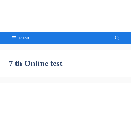
Skip
to
Sandeep Waghmore
content
Menu
7 th Online test