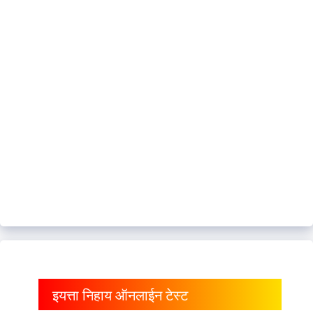
इयत्ता निहाय ऑनलाईन टेस्ट