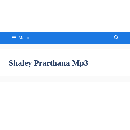
Skip
to
Sandeep Waghmore
content
Menu
Shaley Prarthana Mp3