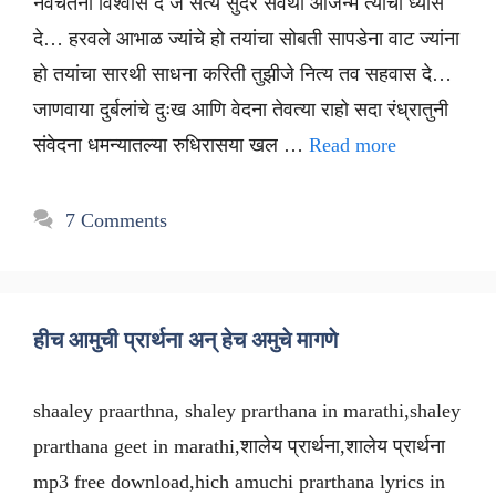
नवचेतना विश्वास दे जे सत्य सुंदर सर्वथा आजन्म त्याचा ध्यास
दे… हरवले आभाळ ज्यांचे हो तयांचा सोबती सापडेना वाट ज्यांना
हो तयांचा सारथी साधना करिती तुझीजे नित्य तव सहवास दे…
जाणवाया दुर्बलांचे दुःख आणि वेदना तेवत्या राहो सदा रंध्रातुनी
संवेदना धमन्यातल्या रुधिरासया खल …
Read more
7 Comments
हीच आमुची प्रार्थना अन् हेच अमुचे मागणे
shaaley praarthna, shaley prarthana in marathi,shaley
prarthana geet in marathi,शालेय प्रार्थना,शालेय प्रार्थना
mp3 free download,hich amuchi prarthana lyrics in