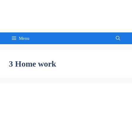
Skip
to
Sandeep Waghmore
content
Menu
3 Home work