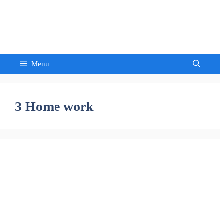
Skip
to
Sandeep Waghmore
content
Menu
3 Home work