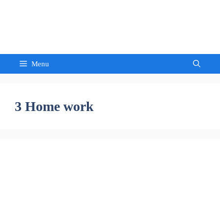
Skip
to
Sandeep Waghmore
content
Menu
3 Home work