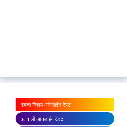
इयत्ता निहाय ऑनलाईन टेस्ट
इ. १ ली ऑनलाईन टेस्ट