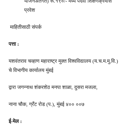
योजनेअंतर्गत) रू.१९०/- मध्ये पदवी शिक्षणक्रमास
प्रवेश
माहितीसाठी संपर्क
पत्ता :
यशवंतराव चव्हाण महाराष्ट्र मुक्त विश्वविद्यालय (य.च.म.मु.वि.)
चे विभागीय कार्यालय मुंबई
द्वारा जगन्नाथ शंकरशेठ मनपा शाळा, दुसरा मजला,
नाना चौक, ग्रँट रोड (प.), मुंबई ४०० ००७
ई-मेल :