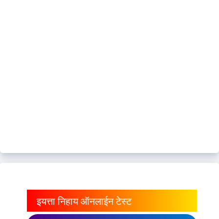
इयत्ता निहाय ऑनलाईन टेस्ट