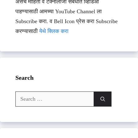
असेच माहिती व टेक्नॉलॉजी संबधीत व्हिडिओ
पाहण्यासाठी आमच्या YouTube Channel ला
Subscribe करा. व Bell Icon प्रेस करा Subscribe
करण्यासाठी
येथे क्लिक करा
Search
Search
for: