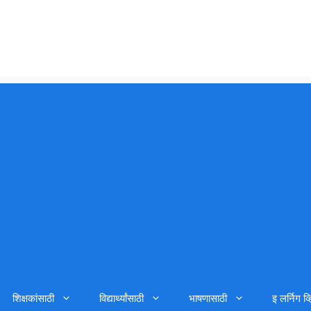
शिक्षकांसाठी
विद्यार्थ्यांसाठी
भाषणासाठी
इ लर्निग व