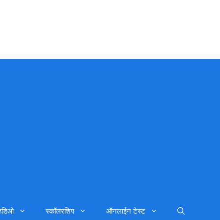
्हिडिओ
स्कॉलरशिप
ऑनलाईन टेस्ट