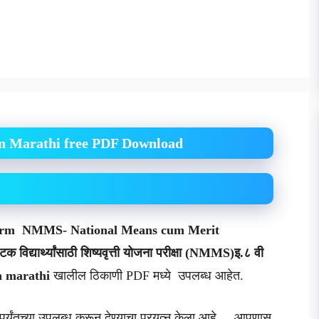
n Marathi free PDF Download
Form
NMMS- National Means cum Merit
घटक विद्यार्थ्यांसाठी शिष्यवृत्ती योजना परीक्षा (NMMS)इ.८ वी
n marathi
खालील ठिकाणी PDF मध्ये उपलब्ध आहेत.
्यंतच्या उपलब्ध करून देण्याचा प्रयत्न केला आहे . आपणास