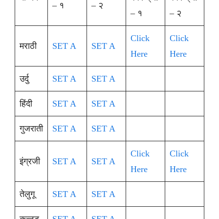
– १
– २
– १
– २
Click
Click
मराठी
SET A
SET A
Here
Here
उर्दु
SET A
SET A
हिंदी
SET A
SET A
गुजराती
SET A
SET A
Click
Click
इंग्रजी
SET A
SET A
Here
Here
तेलुगू
SET A
SET A