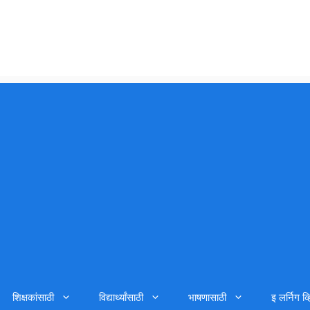
शिक्षकांसाठी
विद्यार्थ्यांसाठी
भाषणासाठी
इ लर्निग व