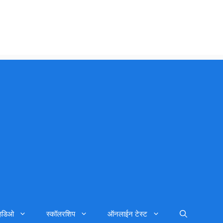
्हिडिओ
स्कॉलरशिप
ऑनलाईन टेस्ट