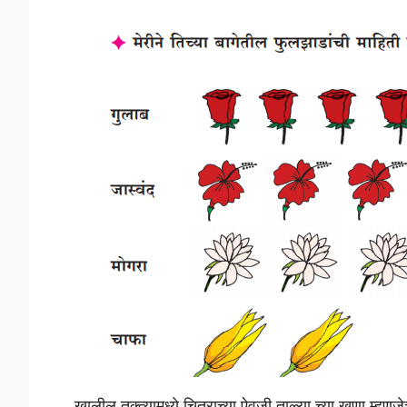
खालील तक्त्यामध्ये चित्राच्या ऐवजी ताळ्या च्या खुणा म