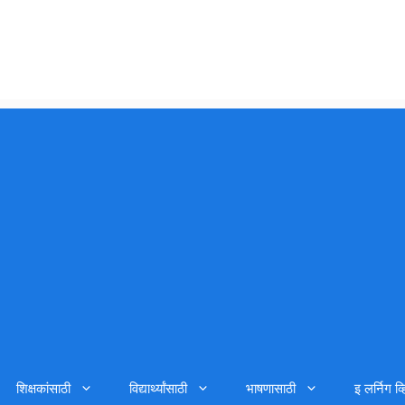
शिक्षकांसाठी
विद्यार्थ्यांसाठी
भाषणासाठी
इ लर्निग व