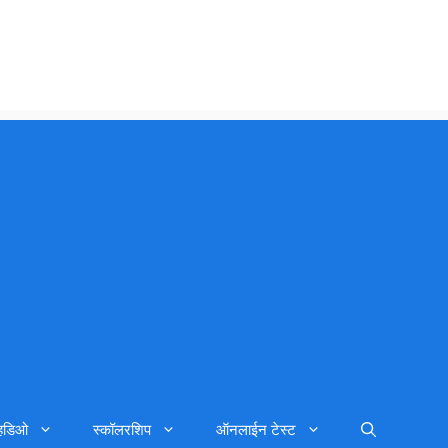
्हिडिओ
स्कॉलरशिप
ऑनलाईन टेस्ट