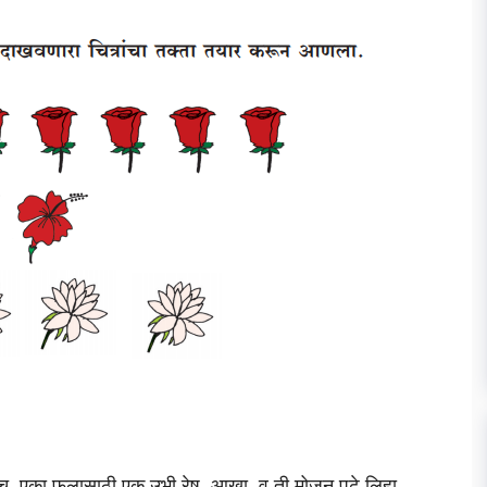
्हणजेच एका फुलासाठी एक उभी रेष आखा व ती मोजून पुढे लिहा