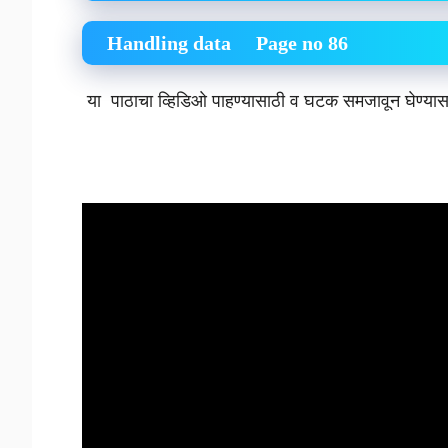
Handling data Page no 86
या पाठाचा व्हिडिओ पाहण्यासाठी व घटक समजावून घे