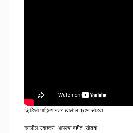
व्हिडिओ पाहिल्यानंतर खालील प्रश्न सोडवा
खालील उदाहरणे आपल्या वहीत सोडवा