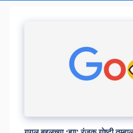
गुगल बद्दलच्या ‘ह्या’ रंजक गोष्टी तुम्