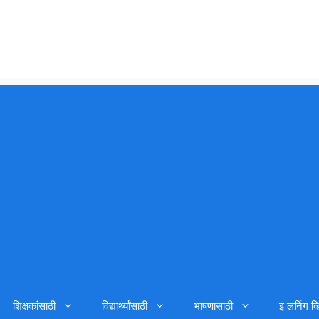
शिक्षकांसाठी
विद्यार्थ्यांसाठी
भाषणासाठी
इ लर्निग व