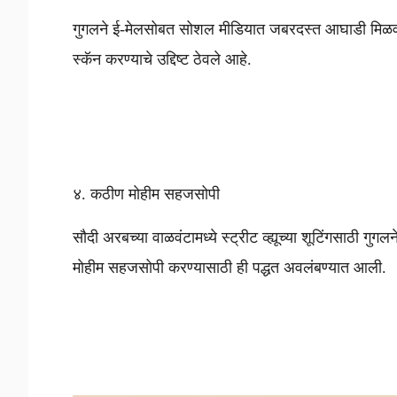
गुगलने ई-मेलसोबत सोशल मीडियात जबरदस्त आघाडी मिळवल
स्कॅन करण्याचे उद्दिष्ट ठेवले आहे.
४. कठीण माेहीम सहजसोपी
सौदी अरबच्या वाळवंटामध्ये स्ट्रीट व्ह्यूच्या शूटिंगसाठी गुग
माेहीम सहजसोपी करण्यासाठी ही पद्धत अवलंबण्यात आली.