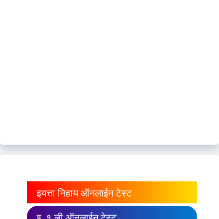
इयत्ता निहाय ऑनलाईन टेस्ट
इ. १ ली ऑनलाईन टेस्ट