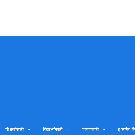
शिक्षकांसाठी
विद्यार्थ्यांसाठी
भाषणासाठी
इ लर्निग व