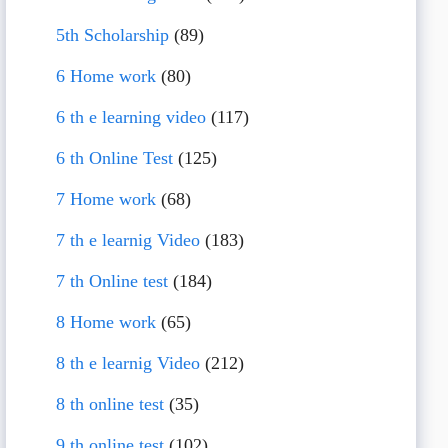
5th Scholarship
(89)
6 Home work
(80)
6 th e learning video
(117)
6 th Online Test
(125)
7 Home work
(68)
7 th e learnig Video
(183)
7 th Online test
(184)
8 Home work
(65)
8 th e learnig Video
(212)
8 th online test
(35)
9 th online test
(102)