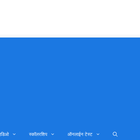
्हिडिओ
स्कॉलरशिप
ऑनलाईन टेस्ट