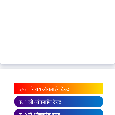
इयत्ता निहाय ऑनलाईन टेस्ट
इ. १ ली ऑनलाईन टेस्ट
इ. २ री ऑनलाईन टेस्ट