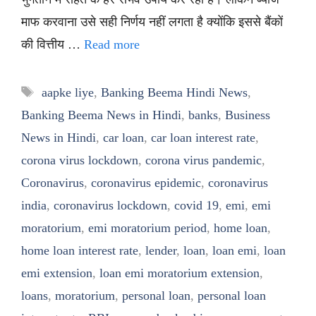
माफ करवाना उसे सही निर्णय नहीं लगता है क्योंकि इससे बैंकों
की वित्तीय …
Read more
Tags
aapke liye
,
Banking Beema Hindi News
,
Banking Beema News in Hindi
,
banks
,
Business
News in Hindi
,
car loan
,
car loan interest rate
,
corona virus lockdown
,
corona virus pandemic
,
Coronavirus
,
coronavirus epidemic
,
coronavirus
india
,
coronavirus lockdown
,
covid 19
,
emi
,
emi
moratorium
,
emi moratorium period
,
home loan
,
home loan interest rate
,
lender
,
loan
,
loan emi
,
loan
emi extension
,
loan emi moratorium extension
,
loans
,
moratorium
,
personal loan
,
personal loan