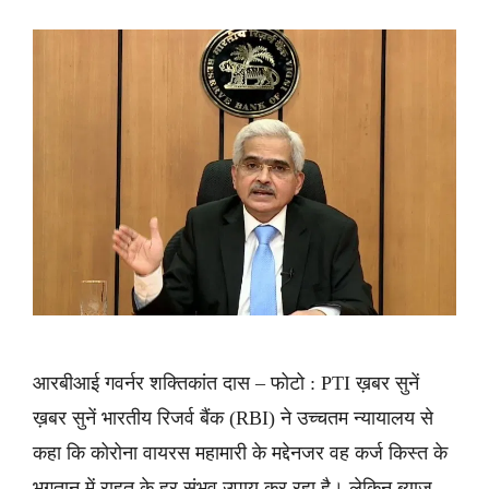
आरबीआई गवर्नर शक्तिकांत दास – फोटो : PTI ख़बर सुनें
ख़बर सुनें भारतीय रिजर्व बैंक (RBI) ने उच्चतम न्यायालय से
कहा कि कोरोना वायरस महामारी के मद्देनजर वह कर्ज किस्त के
भुगतान में राहत के हर संभव उपाय कर रहा है। लेकिन ब्याज