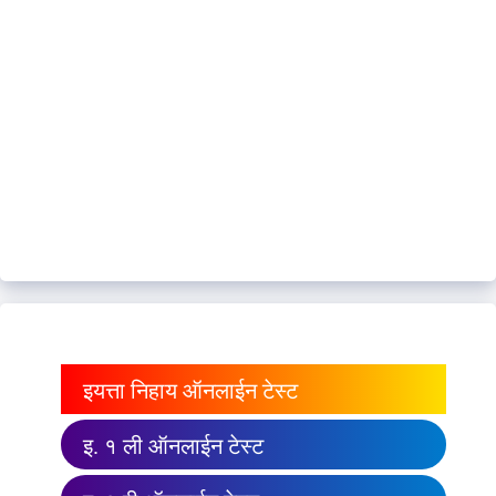
इयत्ता निहाय ऑनलाईन टेस्ट
इ. १ ली ऑनलाईन टेस्ट