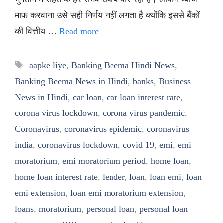
माफ करवाना उसे सही निर्णय नहीं लगता है क्योंकि इससे बैंकों
की वित्तीय …
Read more
Tags
aapke liye
,
Banking Beema Hindi News
,
Banking Beema News in Hindi
,
banks
,
Business
News in Hindi
,
car loan
,
car loan interest rate
,
corona virus lockdown
,
corona virus pandemic
,
Coronavirus
,
coronavirus epidemic
,
coronavirus
india
,
coronavirus lockdown
,
covid 19
,
emi
,
emi
moratorium
,
emi moratorium period
,
home loan
,
home loan interest rate
,
lender
,
loan
,
loan emi
,
loan
emi extension
,
loan emi moratorium extension
,
loans
,
moratorium
,
personal loan
,
personal loan