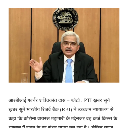
आरबीआई गवर्नर शक्तिकांत दास – फोटो : PTI ख़बर सुनें
ख़बर सुनें भारतीय रिजर्व बैंक (RBI) ने उच्चतम न्यायालय से
कहा कि कोरोना वायरस महामारी के मद्देनजर वह कर्ज किस्त के
भुगतान में राहत के हर संभव उपाय कर रहा है। लेकिन ब्याज