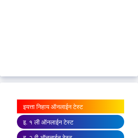
इयत्ता निहाय ऑनलाईन टेस्ट
इ. १ ली ऑनलाईन टेस्ट
इ. २ री ऑनलाईन टेस्ट