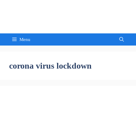
Skip
to
Sandeep Waghmore
content
Menu
corona virus lockdown