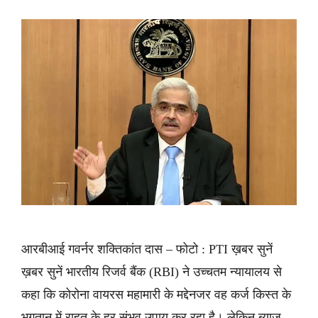
आरबीआई गवर्नर शक्तिकांत दास – फोटो : PTI ख़बर सुनें
ख़बर सुनें भारतीय रिजर्व बैंक (RBI) ने उच्चतम न्यायालय से
कहा कि कोरोना वायरस महामारी के मद्देनजर वह कर्ज किस्त के
भुगतान में राहत के हर संभव उपाय कर रहा है। लेकिन ब्याज