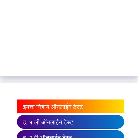
इयत्ता निहाय ऑनलाईन टेस्ट
इ. १ ली ऑनलाईन टेस्ट
इ. २ री ऑनलाईन टेस्ट