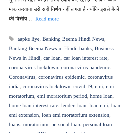
माफ करवाना उसे सही निर्णय नहीं लगता है क्योंकि इससे बैंकों
की वित्तीय …
Read more
Tags
aapke liye
,
Banking Beema Hindi News
,
Banking Beema News in Hindi
,
banks
,
Business
News in Hindi
,
car loan
,
car loan interest rate
,
corona virus lockdown
,
corona virus pandemic
,
Coronavirus
,
coronavirus epidemic
,
coronavirus
india
,
coronavirus lockdown
,
covid 19
,
emi
,
emi
moratorium
,
emi moratorium period
,
home loan
,
home loan interest rate
,
lender
,
loan
,
loan emi
,
loan
emi extension
,
loan emi moratorium extension
,
loans
,
moratorium
,
personal loan
,
personal loan