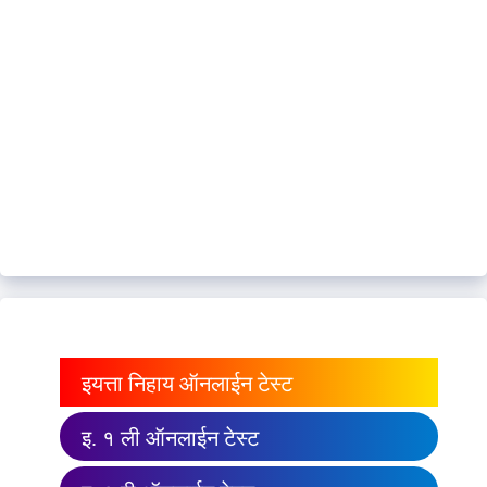
इयत्ता निहाय ऑनलाईन टेस्ट
इ. १ ली ऑनलाईन टेस्ट