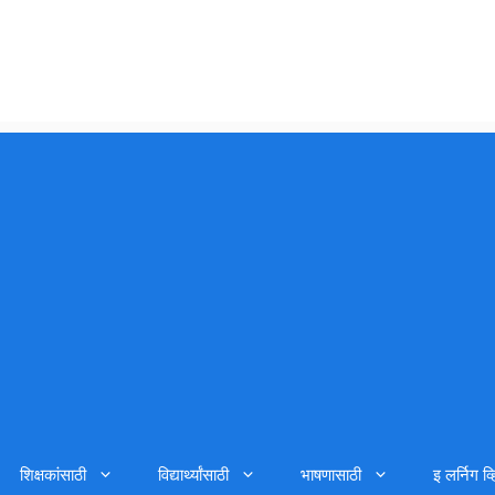
शिक्षकांसाठी
विद्यार्थ्यांसाठी
भाषणासाठी
इ लर्निग व