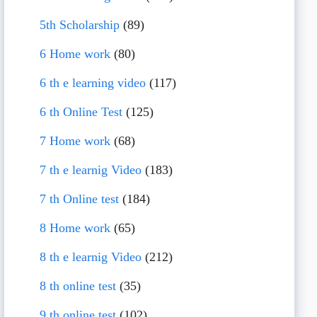
5th Scholarship
(89)
6 Home work
(80)
6 th e learning video
(117)
6 th Online Test
(125)
7 Home work
(68)
7 th e learnig Video
(183)
7 th Online test
(184)
8 Home work
(65)
8 th e learnig Video
(212)
8 th online test
(35)
9 th online test
(102)