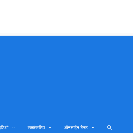
्हिडिओ
स्कॉलरशिप
ऑनलाईन टेस्ट