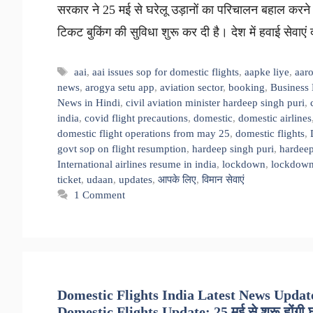
सरकार ने 25 मई से घरेलू उड़ानों का परिचालन बहाल करने 
टिकट बुकिंग की सुविधा शुरू कर दी है। देश में हवाई सेवाए
Tags
aai
,
aai issues sop for domestic flights
,
aapke liye
,
aar
news
,
arogya setu app
,
aviation sector
,
booking
,
Business
News in Hindi
,
civil aviation minister hardeep singh puri
,
india
,
covid flight precautions
,
domestic
,
domestic airlines
domestic flight operations from may 25
,
domestic flights
,
govt sop on flight resumption
,
hardeep singh puri
,
hardeep
International airlines resume in india
,
lockdown
,
lockdown
ticket
,
udaan
,
updates
,
आपके लिए
,
विमान सेवाएं
1 Comment
Domestic Flights India Latest News Update
Domestic Flights Update: 25 मई से शुरू होंगी घरे