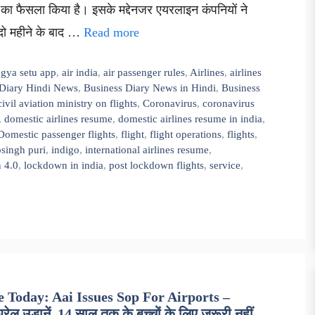
का फैसला किया है। इसके मद्देनजर एयरलाइन कंपनियों ने
ं दो महीने के बाद …
Read more
ogya setu app
,
air india
,
air passenger rules
,
Airlines
,
airlines
 Diary Hindi News
,
Business Diary News in Hindi
,
Business
civil aviation ministry on flights
,
Coronavirus
,
coronavirus
,
domestic airlines resume
,
domestic airlines resume in india
,
Domestic passenger flights
,
flight
,
flight operations
,
flights
,
singh puri
,
indigo
,
international airlines resume
,
 4.0
,
lockdown in india
,
post lockdown flights
,
service
,
 Today: Aai Issues Sop For Airports –
लू उड़ानें, 14 साल तक के बच्चों के लिए जरूरी नहीं