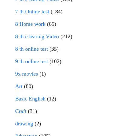
7 th Online test
(184)
8 Home work
(65)
8 th e learnig Video
(212)
8 th online test
(35)
9 th online test
(102)
9x movies
(1)
Art
(80)
Basic English
(12)
Craft
(31)
drawing
(2)