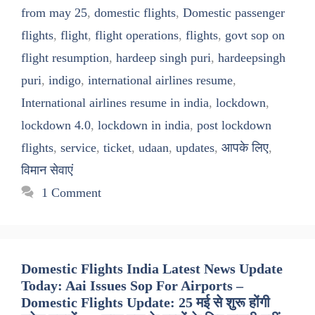
from may 25
,
domestic flights
,
Domestic passenger
flights
,
flight
,
flight operations
,
flights
,
govt sop on
flight resumption
,
hardeep singh puri
,
hardeepsingh
puri
,
indigo
,
international airlines resume
,
International airlines resume in india
,
lockdown
,
lockdown 4.0
,
lockdown in india
,
post lockdown
flights
,
service
,
ticket
,
udaan
,
updates
,
आपके लिए
,
विमान सेवाएं
1 Comment
Domestic Flights India Latest News Update
Today: Aai Issues Sop For Airports –
Domestic Flights Update: 25 मई से शुरू होंगी