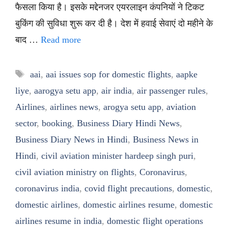
फैसला किया है। इसके मद्देनजर एयरलाइन कंपनियों ने टिकट
बुकिंग की सुविधा शुरू कर दी है। देश में हवाई सेवाएं दो महीने के
बाद …
Read more
Tags
aai
,
aai issues sop for domestic flights
,
aapke
liye
,
aarogya setu app
,
air india
,
air passenger rules
,
Airlines
,
airlines news
,
arogya setu app
,
aviation
sector
,
booking
,
Business Diary Hindi News
,
Business Diary News in Hindi
,
Business News in
Hindi
,
civil aviation minister hardeep singh puri
,
civil aviation ministry on flights
,
Coronavirus
,
coronavirus india
,
covid flight precautions
,
domestic
,
domestic airlines
,
domestic airlines resume
,
domestic
airlines resume in india
,
domestic flight operations