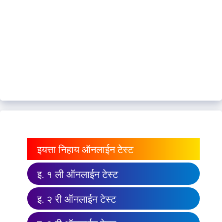
इयत्ता निहाय ऑनलाईन टेस्ट
इ. १ ली ऑनलाईन टेस्ट
इ. २ री ऑनलाईन टेस्ट