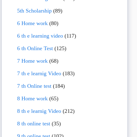
5th Scholarship
(89)
6 Home work
(80)
6 th e learning video
(117)
6 th Online Test
(125)
7 Home work
(68)
7 th e learnig Video
(183)
7 th Online test
(184)
8 Home work
(65)
8 th e learnig Video
(212)
8 th online test
(35)
9 th online test
(102)