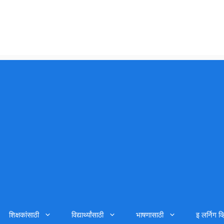
शिक्षकांसाठी
विद्यार्थ्यांसाठी
भाषणासाठी
इ लर्निग व