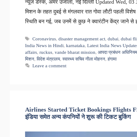
न्यूज डेस्क, अमर उजाला, नई दिल्ली Updated Wed, 03 J
मिशन के तहत दुबई से मंगलवार रात गोवा लौटी पहली विशेष उ
स्थिति बन गई, जब उनमें से कुछ ने क्वारंटीन केंद्र जाने 
Tags
Coronavirus
,
disaster management act
,
dubai
,
dubai fl
India News in Hindi
,
karnataka
,
Latest India News Update
affairs
,
ruckus
,
vande bharat mission
,
आपदा प्रबंधन अधिनिय
मिशन
,
विदेश मंत्रालय
,
स्वास्थ्य सचिव नीला मोहनन
,
हंगामा
Leave a comment
Airlines Started Ticket Bookings Flights F
इंडिया समेत अन्य कंपनियों ने शुरू की टिकट बुकिंग