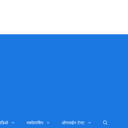
्हिडिओ
स्कॉलरशिप
ऑनलाईन टेस्ट