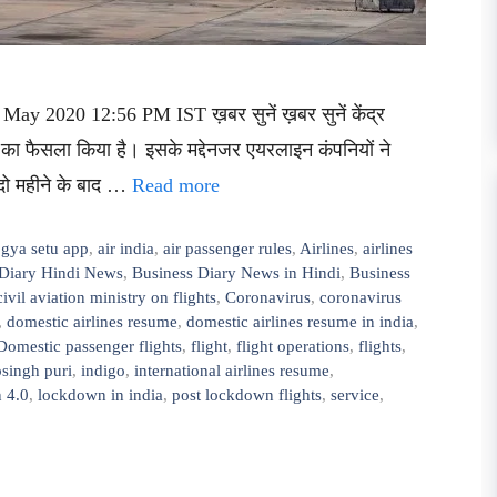
May 2020 12:56 PM IST ख़बर सुनें ख़बर सुनें केंद्र
का फैसला किया है। इसके मद्देनजर एयरलाइन कंपनियों ने
ं दो महीने के बाद …
Read more
ogya setu app
,
air india
,
air passenger rules
,
Airlines
,
airlines
 Diary Hindi News
,
Business Diary News in Hindi
,
Business
civil aviation ministry on flights
,
Coronavirus
,
coronavirus
,
domestic airlines resume
,
domestic airlines resume in india
,
Domestic passenger flights
,
flight
,
flight operations
,
flights
,
singh puri
,
indigo
,
international airlines resume
,
 4.0
,
lockdown in india
,
post lockdown flights
,
service
,