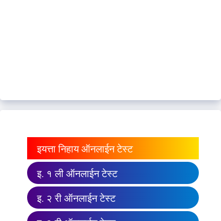
इयत्ता निहाय ऑनलाईन टेस्ट
इ. १ ली ऑनलाईन टेस्ट
इ. २ री ऑनलाईन टेस्ट