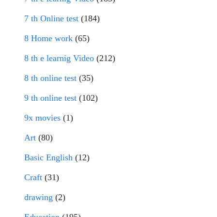
7 th Online test
(184)
8 Home work
(65)
8 th e learnig Video
(212)
8 th online test
(35)
9 th online test
(102)
9x movies
(1)
Art
(80)
Basic English
(12)
Craft
(31)
drawing
(2)