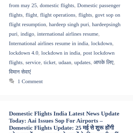
from may 25
,
domestic flights
,
Domestic passenger
flights
,
flight
,
flight operations
,
flights
,
govt sop on
flight resumption
,
hardeep singh puri
,
hardeepsingh
puri
,
indigo
,
international airlines resume
,
International airlines resume in india
,
lockdown
,
lockdown 4.0
,
lockdown in india
,
post lockdown
flights
,
service
,
ticket
,
udaan
,
updates
,
आपके लिए
,
विमान सेवाएं
1 Comment
Domestic Flights India Latest News Update
Today: Aai Issues Sop For Airports –
Domestic Flights Update: 25 मई से शुरू होंगी