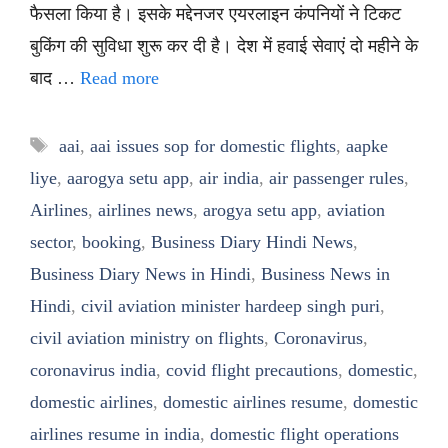
फैसला किया है। इसके मद्देनजर एयरलाइन कंपनियों ने टिकट
बुकिंग की सुविधा शुरू कर दी है। देश में हवाई सेवाएं दो महीने के
बाद …
Read more
Tags
aai
,
aai issues sop for domestic flights
,
aapke
liye
,
aarogya setu app
,
air india
,
air passenger rules
,
Airlines
,
airlines news
,
arogya setu app
,
aviation
sector
,
booking
,
Business Diary Hindi News
,
Business Diary News in Hindi
,
Business News in
Hindi
,
civil aviation minister hardeep singh puri
,
civil aviation ministry on flights
,
Coronavirus
,
coronavirus india
,
covid flight precautions
,
domestic
,
domestic airlines
,
domestic airlines resume
,
domestic
airlines resume in india
,
domestic flight operations