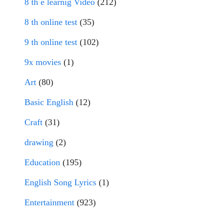
8 th e learnig Video
(212)
8 th online test
(35)
9 th online test
(102)
9x movies
(1)
Art
(80)
Basic English
(12)
Craft
(31)
drawing
(2)
Education
(195)
English Song Lyrics
(1)
Entertainment
(923)