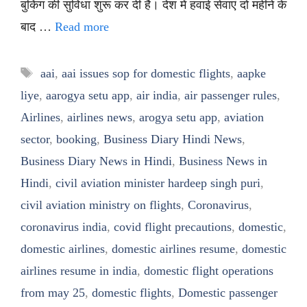
बुकिंग की सुविधा शुरू कर दी है। देश में हवाई सेवाएं दो महीने के
बाद …
Read more
Tags
aai
,
aai issues sop for domestic flights
,
aapke
liye
,
aarogya setu app
,
air india
,
air passenger rules
,
Airlines
,
airlines news
,
arogya setu app
,
aviation
sector
,
booking
,
Business Diary Hindi News
,
Business Diary News in Hindi
,
Business News in
Hindi
,
civil aviation minister hardeep singh puri
,
civil aviation ministry on flights
,
Coronavirus
,
coronavirus india
,
covid flight precautions
,
domestic
,
domestic airlines
,
domestic airlines resume
,
domestic
airlines resume in india
,
domestic flight operations
from may 25
,
domestic flights
,
Domestic passenger