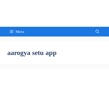
Skip
to
Sandeep Waghmore
content
Menu
aarogya setu app