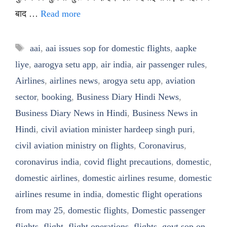
बाद …
Read more
Tags
aai
,
aai issues sop for domestic flights
,
aapke
liye
,
aarogya setu app
,
air india
,
air passenger rules
,
Airlines
,
airlines news
,
arogya setu app
,
aviation
sector
,
booking
,
Business Diary Hindi News
,
Business Diary News in Hindi
,
Business News in
Hindi
,
civil aviation minister hardeep singh puri
,
civil aviation ministry on flights
,
Coronavirus
,
coronavirus india
,
covid flight precautions
,
domestic
,
domestic airlines
,
domestic airlines resume
,
domestic
airlines resume in india
,
domestic flight operations
from may 25
,
domestic flights
,
Domestic passenger
flights
,
flight
,
flight operations
,
flights
,
govt sop on