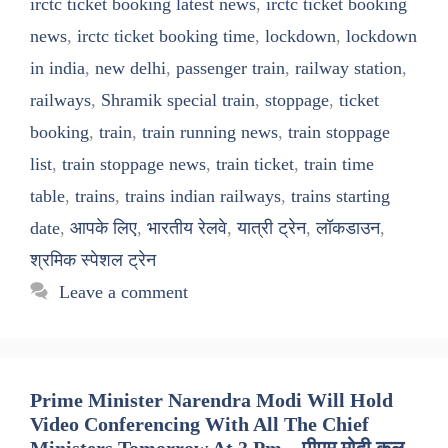
irctc ticket booking latest news
,
irctc ticket booking
news
,
irctc ticket booking time
,
lockdown
,
lockdown
in india
,
new delhi
,
passenger train
,
railway station
,
railways
,
Shramik special train
,
stoppage
,
ticket
booking
,
train
,
train running news
,
train stoppage
list
,
train stoppage news
,
train ticket
,
train time
table
,
trains
,
trains indian railways
,
trains starting
date
,
आपके लिए
,
भारतीय रेलवे
,
यात्री ट्रेन
,
लॉकडाउन
,
श्रमिक स्पेशल ट्रेन
Leave a comment
Prime Minister Narendra Modi Will Hold
Video Conferencing With All The Chief