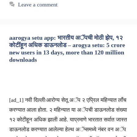
Leave a comment
aarogya setu app: भारतीय अॅपची मोठी झेप, १२
कोटींहून अधिक डाऊनलोड – arogya setu: 5 crore
new users in 13 days, more than 120 million
downloads
[ad_1] नवी दिल्लीःआरोग्य सेतू अॅप २ एप्रिल महिन्यात लाँच
करण्यात आला होता. २ महिन्यात या अॅपची डाऊनलोड संख्या
१२ कोटीहून अधिक झाली आहे. याप्रमाणे भारतात सर्वात जास्त
डाऊनलोड करण्यात आलेल्या हेल्थ अॅप्समध्ये नंबर वन अॅप