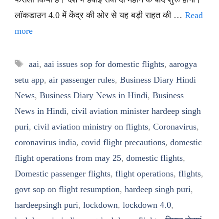
लॉकडाउन 4.0 में केंद्र की ओर से यह बड़ी राहत की …
Read
more
Tags
aai
,
aai issues sop for domestic flights
,
aarogya
setu app
,
air passenger rules
,
Business Diary Hindi
News
,
Business Diary News in Hindi
,
Business
News in Hindi
,
civil aviation minister hardeep singh
puri
,
civil aviation ministry on flights
,
Coronavirus
,
coronavirus india
,
covid flight precautions
,
domestic
flight operations from may 25
,
domestic flights
,
Domestic passenger flights
,
flight operations
,
flights
,
govt sop on flight resumption
,
hardeep singh puri
,
hardeepsingh puri
,
lockdown
,
lockdown 4.0
,