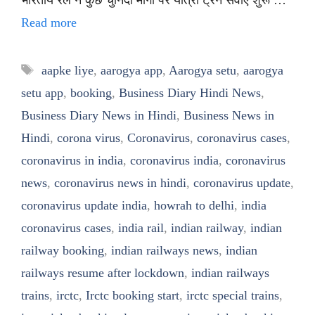
भारतीय रेल ने कुछ चुनिंदा मार्गों पर यात्री ट्रेन सेवाएं शुरू …
Read more
Tags
aapke liye
,
aarogya app
,
Aarogya setu
,
aarogya
setu app
,
booking
,
Business Diary Hindi News
,
Business Diary News in Hindi
,
Business News in
Hindi
,
corona virus
,
Coronavirus
,
coronavirus cases
,
coronavirus in india
,
coronavirus india
,
coronavirus
news
,
coronavirus news in hindi
,
coronavirus update
,
coronavirus update india
,
howrah to delhi
,
india
coronavirus cases
,
india rail
,
indian railway
,
indian
railway booking
,
indian railways news
,
indian
railways resume after lockdown
,
indian railways
trains
,
irctc
,
Irctc booking start
,
irctc special trains
,