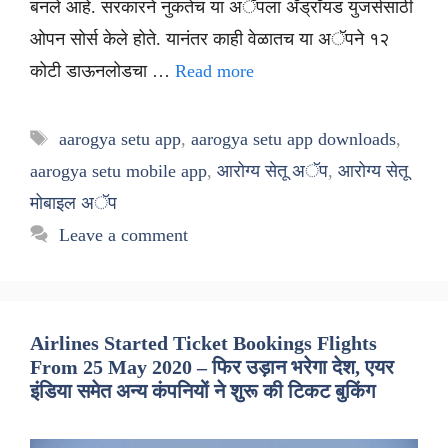
बनले आहे. सरकारने नुकतेच या अॅपला अँड्रॉयड युजर्ससाठी
ओपन सोर्स केले होते. यानंतर काही वेळातच या अॅपने १२
कोटी डाऊनलोडचा …
Read more
Tags
aarogya setu app
,
aarogya setu app downloads
,
aarogya setu mobile app
,
आरोग्य सेतू अॅप
,
आरोग्य सेतू
मोबाइल अॅप
Leave a comment
Airlines Started Ticket Bookings Flights
From 25 May 2020 – फिर उड़ान भरेगा देश, एयर
इंडिया समेत अन्य कंपनियों ने शुरू की टिकट बुकिंग