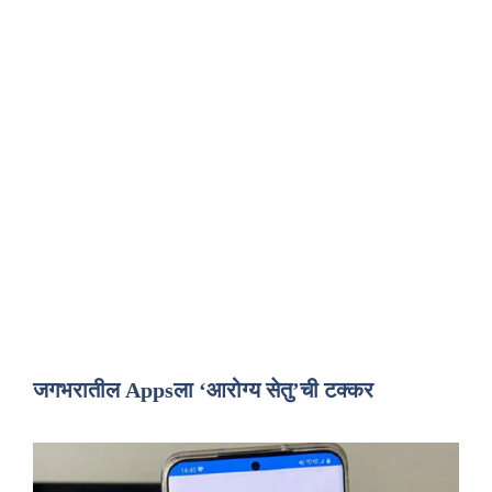
जगभरातील Appsला ‘आरोग्य सेतु’ची टक्कर