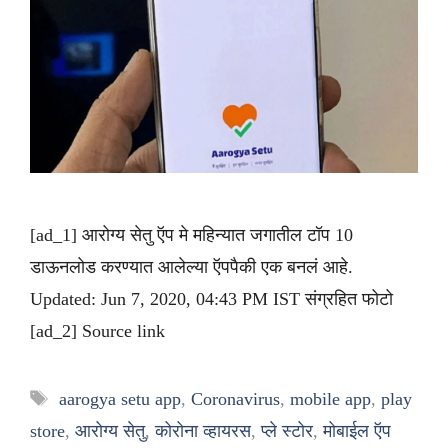
[ad_1] आरोग्य सेतु ऍप मे महिन्यात जगातील टॉप 10
डाऊनलोड करण्यात आलेल्या ऍपपैकी एक बनलं आहे.
Updated: Jun 7, 2020, 04:43 PM IST संग्रहित फोटो
[ad_2] Source link
Tags
aarogya setu app
,
Coronavirus
,
mobile app
,
play
store
,
आरोग्य सेतु
,
कोरोना व्हायरस
,
प्ले स्टोर
,
मोबाईल ऍप