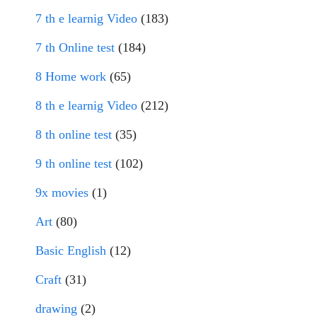
7 th e learnig Video
(183)
7 th Online test
(184)
8 Home work
(65)
8 th e learnig Video
(212)
8 th online test
(35)
9 th online test
(102)
9x movies
(1)
Art
(80)
Basic English
(12)
Craft
(31)
drawing
(2)