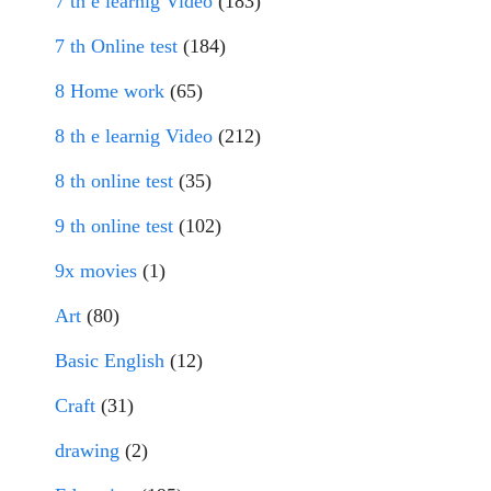
7 th e learnig Video
(183)
7 th Online test
(184)
8 Home work
(65)
8 th e learnig Video
(212)
8 th online test
(35)
9 th online test
(102)
9x movies
(1)
Art
(80)
Basic English
(12)
Craft
(31)
drawing
(2)