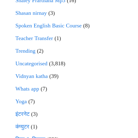
Shaley Prarthana Mp3
(16)
Shasan nirnay
(3)
Spoken English Basic Course
(8)
Teacher Transfer
(1)
Trending
(2)
Uncategorised
(3,818)
Vidnyan katha
(39)
Whats app
(7)
Yoga
(7)
इंटरनेट
(3)
कंप्युटर
(1)