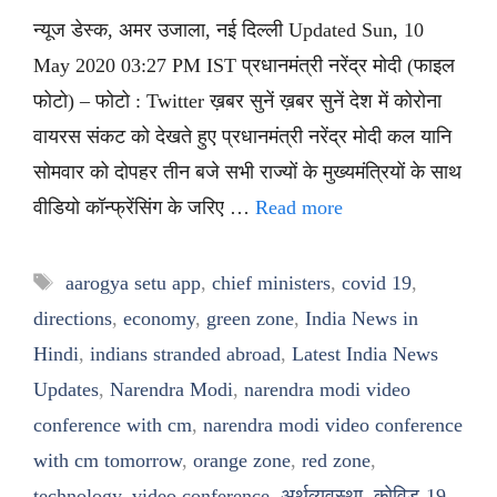
न्यूज डेस्क, अमर उजाला, नई दिल्ली Updated Sun, 10
May 2020 03:27 PM IST प्रधानमंत्री नरेंद्र मोदी (फाइल
फोटो) – फोटो : Twitter ख़बर सुनें ख़बर सुनें देश में कोरोना
वायरस संकट को देखते हुए प्रधानमंत्री नरेंद्र मोदी कल यानि
सोमवार को दोपहर तीन बजे सभी राज्यों के मुख्यमंत्रियों के साथ
वीडियो कॉन्फ्रेंसिंग के जरिए …
Read more
Tags
aarogya setu app
,
chief ministers
,
covid 19
,
directions
,
economy
,
green zone
,
India News in
Hindi
,
indians stranded abroad
,
Latest India News
Updates
,
Narendra Modi
,
narendra modi video
conference with cm
,
narendra modi video conference
with cm tomorrow
,
orange zone
,
red zone
,
technology
,
video conference
,
अर्थव्यवस्था
,
कोविड-19
,