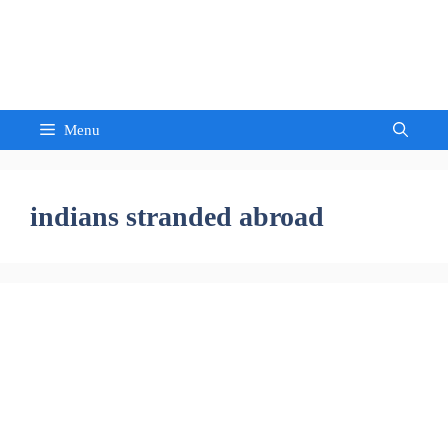
Skip
to
Sandeep Waghmore
content
Menu
indians stranded abroad