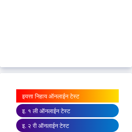
इयत्ता निहाय ऑनलाईन टेस्ट
इ. १ ली ऑनलाईन टेस्ट
इ. २ री ऑनलाईन टेस्ट