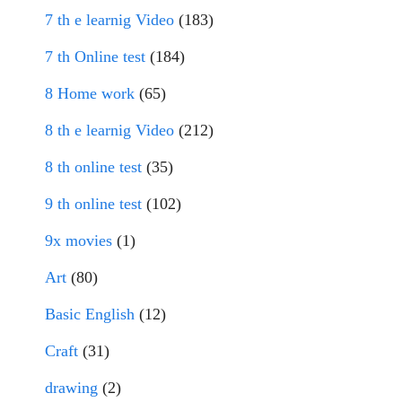
7 th e learnig Video
(183)
7 th Online test
(184)
8 Home work
(65)
8 th e learnig Video
(212)
8 th online test
(35)
9 th online test
(102)
9x movies
(1)
Art
(80)
Basic English
(12)
Craft
(31)
drawing
(2)