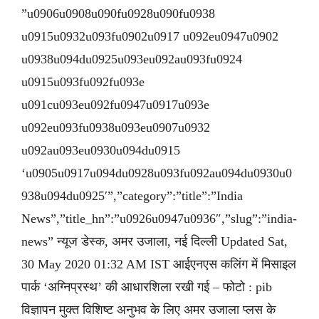
”u0906u0908u090fu0928u090fu0938
u0915u0932u093fu0902u0917 u092eu0947u0902
u0938u094du0925u093eu092au093fu0924
u0915u093fu092fu093e
u091cu093eu092fu0947u0917u093e
u092eu093fu0938u093eu0907u0932
u092au093eu0930u094du0915
‘u0905u0917u094du0928u093fu092au094du0930u0
938u094du0925′”,”category”:”title”:”India
News”,”title_hn”:”u0926u0947u0936″,”slug”:”india-
news” न्यूज डेस्क, अमर उजाला, नई दिल्ली Updated Sat,
30 May 2020 01:32 AM IST आईएनएस कलिंग में मिसाइल
पार्क ‘अग्निप्रस्थ’ की आधारशिला रखी गई – फोटो : pib
विज्ञापन मुक्त विशिष्ट अनुभव के लिए अमर उजाला प्लस के