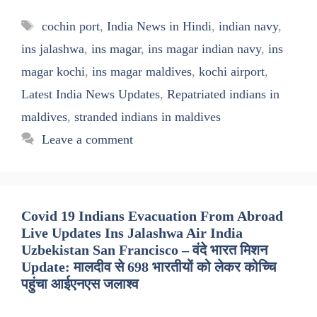
Tags
cochin port
,
India News in Hindi
,
indian navy
,
ins jalashwa
,
ins magar
,
ins magar indian navy
,
ins
magar kochi
,
ins magar maldives
,
kochi airport
,
Latest India News Updates
,
Repatriated indians in
maldives
,
stranded indians in maldives
Leave a comment
Covid 19 Indians Evacuation From Abroad
Live Updates Ins Jalashwa Air India
Uzbekistan San Francisco – वंदे भारत मिशन
Update: मालदीव से 698 भारतीयों को लेकर कोच्चि
पहुंचा आईएनएस जलाश्व