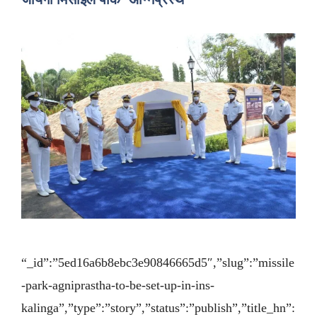
“_id”:”5ed16a6b8ebc3e90846665d5″,”slug”:”missile
-park-agniprastha-to-be-set-up-in-ins-
kalinga”,”type”:”story”,”status”:”publish”,”title_hn”: