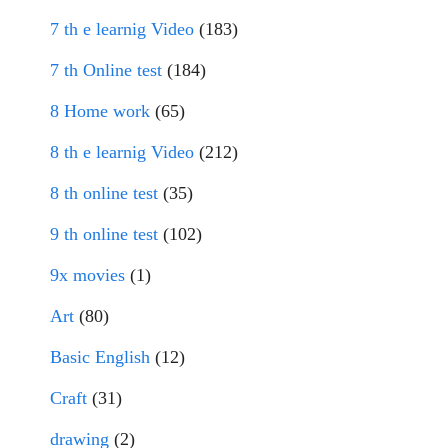
7 th e learnig Video
(183)
7 th Online test
(184)
8 Home work
(65)
8 th e learnig Video
(212)
8 th online test
(35)
9 th online test
(102)
9x movies
(1)
Art
(80)
Basic English
(12)
Craft
(31)
drawing
(2)