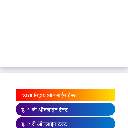
इयत्ता निहाय ऑनलाईन टेस्ट
इ. १ ली ऑनलाईन टेस्ट
इ. २ री ऑनलाईन टेस्ट