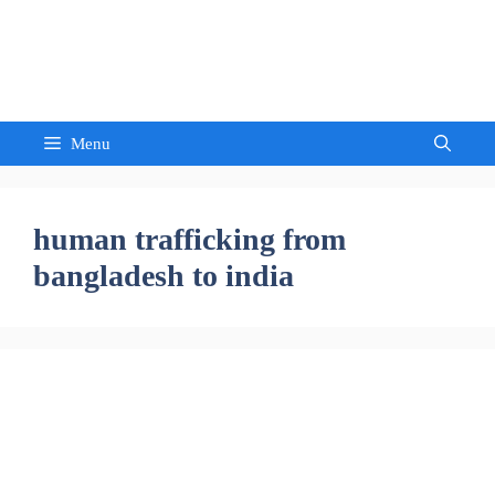
Skip
to
Sandeep Waghmore
content
Menu
human trafficking from
bangladesh to india