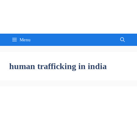
Skip
to
Sandeep Waghmore
content
Menu
human trafficking in india