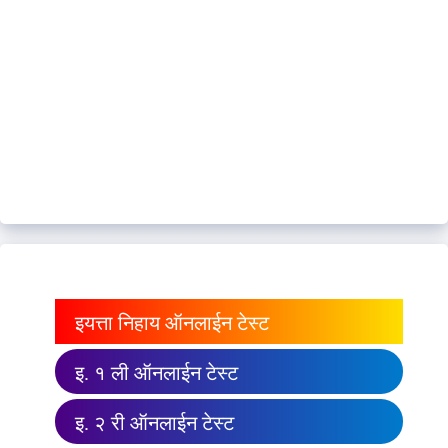
इयत्ता निहाय ऑनलाईन टेस्ट
इ. १ ली ऑनलाईन टेस्ट
इ. २ री ऑनलाईन टेस्ट