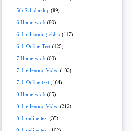
5th Scholarship
(89)
6 Home work
(80)
6 th e learning video
(117)
6 th Online Test
(125)
7 Home work
(68)
7 th e learnig Video
(183)
7 th Online test
(184)
8 Home work
(65)
8 th e learnig Video
(212)
8 th online test
(35)
9 th online test
(102)