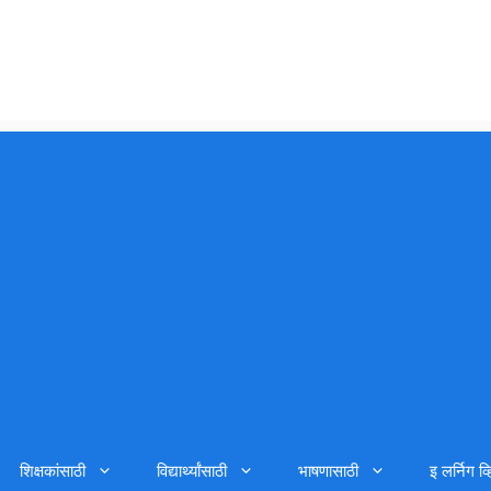
शिक्षकांसाठी
विद्यार्थ्यांसाठी
भाषणासाठी
इ लर्निग व