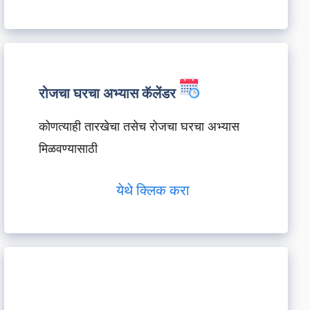
रोजचा घरचा अभ्यास कॅलेंडर
कोणत्याही तारखेचा तसेच रोजचा घरचा अभ्यास
मिळवण्यासाठी
येथे क्लिक करा