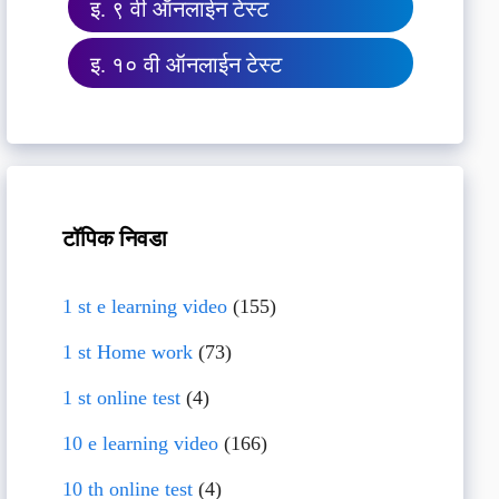
इ. ९ वी ऑनलाईन टेस्ट
इ. १० वी ऑनलाईन टेस्ट
टॉपिक निवडा
1 st e learning video
(155)
1 st Home work
(73)
1 st online test
(4)
10 e learning video
(166)
10 th online test
(4)