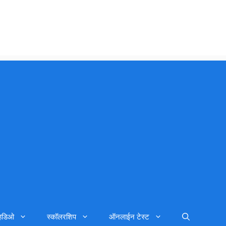
्हिडिओ
स्कॉलरशिप
ऑनलाईन टेस्ट