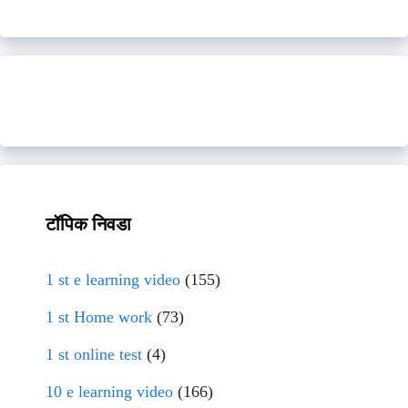
टॉपिक निवडा
1 st e learning video
(155)
1 st Home work
(73)
1 st online test
(4)
10 e learning video
(166)