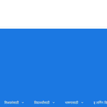
शिक्षकांसाठी
विद्यार्थ्यांसाठी
भाषणासाठी
इ लर्निग व