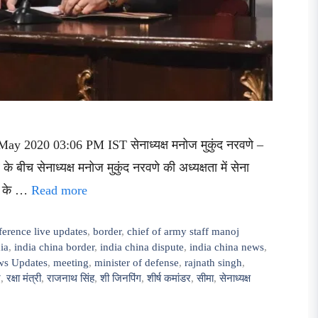
May 2020 03:06 PM IST सेनाध्यक्ष मनोज मुकुंद नरवणे –
े बीच सेनाध्यक्ष मनोज मुकुंद नरवणे की अध्यक्षता में सेना
ना के …
Read more
rence live updates
,
border
,
chief of army staff manoj
ia
,
india china border
,
india china dispute
,
india china news
,
ews Updates
,
meeting
,
minister of defense
,
rajnath singh
,
न
,
रक्षा मंत्री
,
राजनाथ सिंह
,
शी जिनपिंग
,
शीर्ष कमांडर
,
सीमा
,
सेनाध्यक्ष