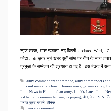
न्यूज डेस्क, अमर उजाला, नई दिल्ली Updated Wed, 27 
फोटो : pti ख़बर सुनें ख़बर सुनें सीमा पर चीन के साथ तनाव क
प्रमुखों के सम्मेलन की शुरुआत हो गई है। इस बैठक में से
Tags
army commanders conference
,
army commanders confe
mukund narwane
,
china
,
Chinese army
,
galwan valley
,
Ind
India News in Hindi
,
indian army
,
ladakh
,
Latest India N
soldier
,
top commander
,
war
,
xi jinping
,
चीन
,
बैठक
,
भारत ची
मनोज मुकुंद नरवणे
,
सैनिक
Leave a comment