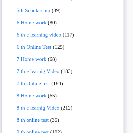
5th Scholarship
(89)
6 Home work
(80)
6 th e learning video
(117)
6 th Online Test
(125)
7 Home work
(68)
7 th e learnig Video
(183)
7 th Online test
(184)
8 Home work
(65)
8 th e learnig Video
(212)
8 th online test
(35)
9 th online test
(102)