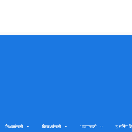
शिक्षकांसाठी
विद्यार्थ्यांसाठी
भाषणासाठी
इ लर्निग व