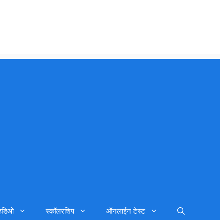
्हिडिओ
स्कॉलरशिप
ऑनलाईन टेस्ट