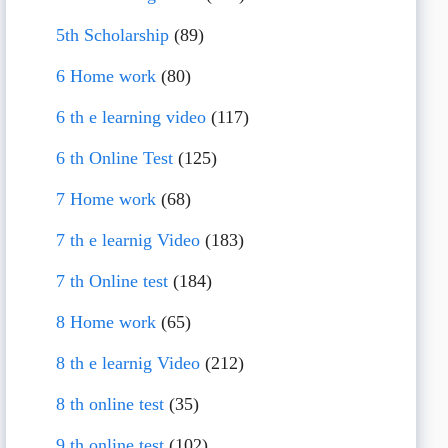
5th Scholarship
(89)
6 Home work
(80)
6 th e learning video
(117)
6 th Online Test
(125)
7 Home work
(68)
7 th e learnig Video
(183)
7 th Online test
(184)
8 Home work
(65)
8 th e learnig Video
(212)
8 th online test
(35)
9 th online test
(102)