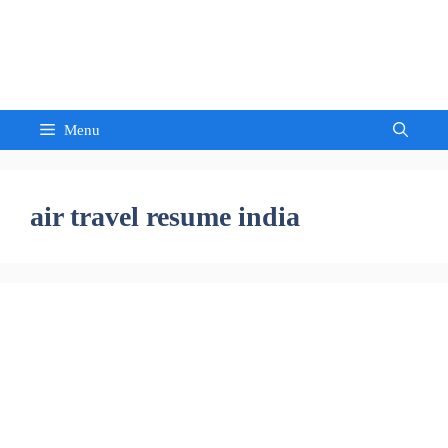
Skip
to
Sandeep Waghmore
content
Menu
air travel resume india