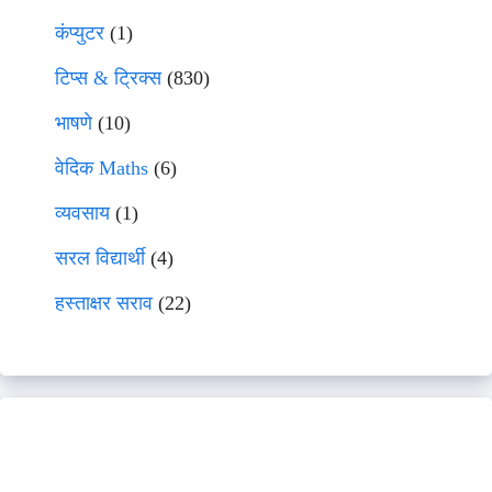
कंप्युटर
(1)
टिप्स & ट्रिक्स
(830)
भाषणे
(10)
वेदिक Maths
(6)
व्यवसाय
(1)
सरल विद्यार्थी
(4)
हस्ताक्षर सराव
(22)