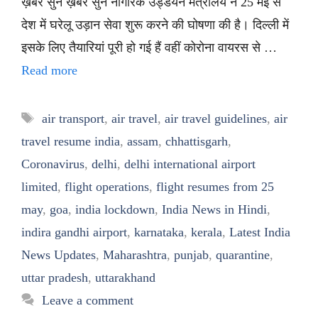
ख़बर सुनें ख़बर सुनें नागरिक उड्डयन मंत्रालय ने 25 मई से
देश में घरेलू उड़ान सेवा शुरू करने की घोषणा की है। दिल्ली में
इसके लिए तैयारियां पूरी हो गई हैं वहीं कोरोना वायरस से …
Read more
Tags
air transport
,
air travel
,
air travel guidelines
,
air
travel resume india
,
assam
,
chhattisgarh
,
Coronavirus
,
delhi
,
delhi international airport
limited
,
flight operations
,
flight resumes from 25
may
,
goa
,
india lockdown
,
India News in Hindi
,
indira gandhi airport
,
karnataka
,
kerala
,
Latest India
News Updates
,
Maharashtra
,
punjab
,
quarantine
,
uttar pradesh
,
uttarakhand
Leave a comment