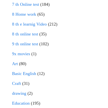
7 th Online test
(184)
8 Home work
(65)
8 th e learnig Video
(212)
8 th online test
(35)
9 th online test
(102)
9x movies
(1)
Art
(80)
Basic English
(12)
Craft
(31)
drawing
(2)
Education
(195)