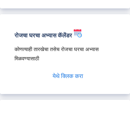
रोजचा घरचा अभ्यास कॅलेंडर
कोणत्याही तारखेचा तसेच रोजचा घरचा अभ्यास
मिळवण्यासाठी
येथे क्लिक करा