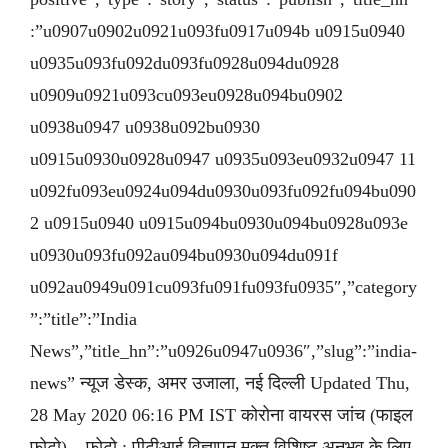
:”u0907u0902u0921u093fu0917u094b u0915u0940
u0935u093fu092du093fu0928u094du0928
u0909u0921u093cu093eu0928u094bu0902
u0938u0947 u0938u092bu0930
u0915u0930u0928u0947 u0935u093eu0932u0947 11
u092fu093eu0924u094du0930u093fu092fu094bu090
2 u0915u0940 u0915u094bu0930u094bu0928u093e
u0930u093fu092au094bu0930u094du091f
u092au0949u091cu093fu091fu093fu0935″,”category
”:”title”:”India
News”,”title_hn”:”u0926u0947u0936″,”slug”:”india-
news” न्यूज डेस्क, अमर उजाला, नई दिल्ली Updated Thu,
28 May 2020 06:16 PM IST कोरोना वायरस जांच (फाइल
फोटो) – फोटो : पीटीआई विज्ञापन मुक्त विशिष्ट अनुभव के लिए