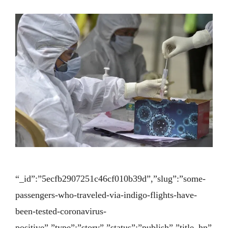
“_id”:”5ecfb2907251c46cf010b39d”,”slug”:”some-
passengers-who-traveled-via-indigo-flights-have-
been-tested-coronavirus-
positive”,”type”:”story”,”status”:”publish”,”title_hn”