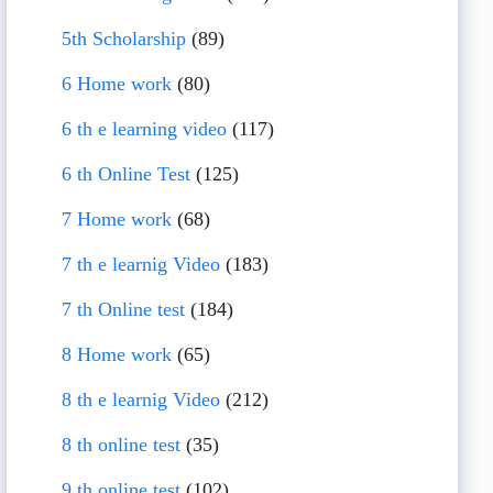
5th Scholarship
(89)
6 Home work
(80)
6 th e learning video
(117)
6 th Online Test
(125)
7 Home work
(68)
7 th e learnig Video
(183)
7 th Online test
(184)
8 Home work
(65)
8 th e learnig Video
(212)
8 th online test
(35)
9 th online test
(102)