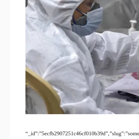
“_id”:”5ecfb2907251c46cf010b39d”,”slug”:”some-p