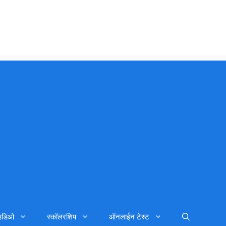
्हिडिओ
स्कॉलरशिप
ऑनलाईन टेस्ट