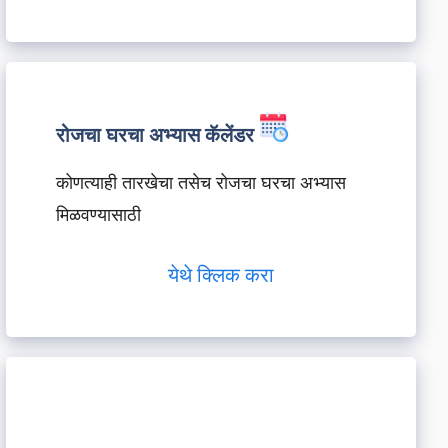
रोजचा घरचा अभ्यास कॅलेंडर
कोणत्याही तारखेचा तसेच रोजचा घरचा अभ्यास
मिळवण्यासाठी
येथे क्लिक करा