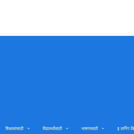
शिक्षकांसाठी
विद्यार्थ्यांसाठी
भाषणासाठी
इ लर्निग व