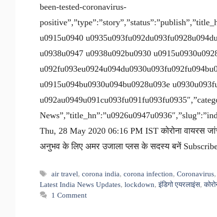
been-tested-coronavirus-
positive”,”type”:”story”,”status”:”publish”,”ti
u0915u0940 u0935u093fu092du093fu0928u094d
u0938u0947 u0938u092bu0930 u0915u0930u092
u092fu093eu0924u094du0930u093fu092fu094bu
u0915u094bu0930u094bu0928u093e u0930u093f
u092au0949u091cu093fu091fu093fu0935″,”categor
News”,”title_hn”:”u0926u0947u0936″,”slug”:”india
Thu, 28 May 2020 06:16 PM IST कोरोना वायरस जांच (फ
अनुभव के लिए अमर उजाला प्लस के सदस्य बनें Subscri
Tags
air travel
,
corona india
,
corona infection
,
Coronavirus
Latest India News Updates
,
lockdown
,
इंडिगो एयरलाइंस
,
कोरो
1 Comment