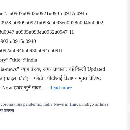
tle_hn”:”u0907u0902u0921u093fu0917u094b
u0928 u0909u0921u093cu093eu0928u094bu0902
8u0947 u0935u093eu0932u0947 11
0902 u0915u0940
u092au094bu0930u094du091f
y”:”title”:”India
-news” न्यूज डेस्क, अमर उजाला, नई दिल्ली Updated
ाइल फोटो) – फोटो : पीटीआई विज्ञापन मुक्त विशिष्ट
be Now ख़बर सुनें ख़बर …
Read more
,
coronavirus pandemic
,
India News in Hindi
,
Indigo airlines
,
ना वायरस