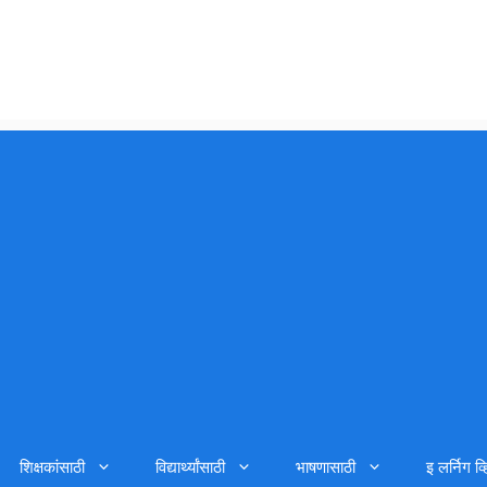
शिक्षकांसाठी
विद्यार्थ्यांसाठी
भाषणासाठी
इ लर्निग व