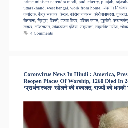
prime minister narendra modi
,
puducherry
,
punjab
,
rajast
uttarakhand
,
west bengal
,
work from home
,
अंडमान निकोबार
कर्नाटक
,
केंद्र सरकार
,
केरल
,
कोरोना वायरस
,
कोरोनावायरस
,
गुजरात
तेलंगाना
,
त्रिपुरा
,
दिल्ली
,
पंजाब बिहार
,
पश्चिम बंगाल
,
पुडुचेरी
,
प्रधानमंत्
लद्दाख
,
लॉकडाउन
,
लॉकडाउन इंडिया
,
संक्रमण
,
संक्रमित मरीज
,
सीमाए
4 Comments
Coronvirus News In Hindi : America, Pres
Reopen Places Of Worship, 1260 Died In 24 Ho
‘प्रार्थनास्थल’ खोलने की वकालत, राज्यों को धमकी 