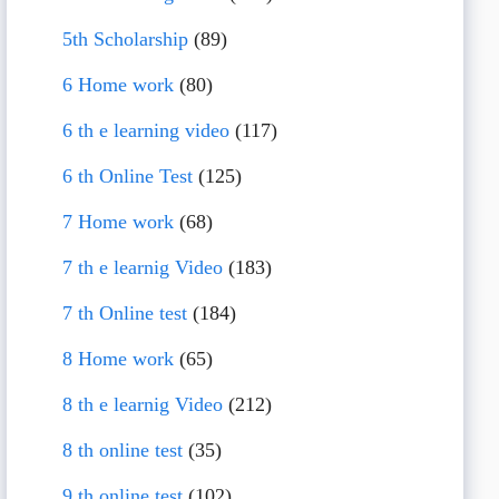
5th Scholarship
(89)
6 Home work
(80)
6 th e learning video
(117)
6 th Online Test
(125)
7 Home work
(68)
7 th e learnig Video
(183)
7 th Online test
(184)
8 Home work
(65)
8 th e learnig Video
(212)
8 th online test
(35)
9 th online test
(102)