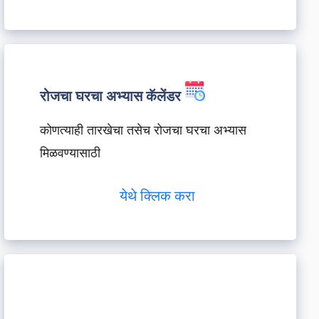
रोजचा घरचा अभ्यास कॅलेंडर
कोणत्याही तारखेचा तसेच रोजचा घरचा अभ्यास
मिळवण्यासाठी
येथे क्लिक करा