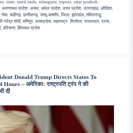
han
,
state
,
tamil nadu
,
telangana
,
tripura
,
uttar pradesh
,
,
अरुणाचल प्रदेश
,
असम
,
आंध्र प्रदेश
,
उत्तर प्रदेश
,
उत्तराखंड
,
ओडिशा
,
,
गोवा
,
चंडीगढ़
,
छत्तीसगढ़
,
जम्मू-कश्मीर
,
जिला
,
झारखंड
,
तमिलनाडु
,
री नरेंद्र मोदी
,
मणिपुर
,
मध्यप्रदेश
,
महाराष्ट्र
,
मिजोरम
,
राजस्थान
,
राज्य
,
ं
,
हरियाणा
,
हिमाचल प्रदेश
ident Donald Trump Directs States To
urs – अमेरिका: राष्ट्रपति ट्रंप ने की
भी दी