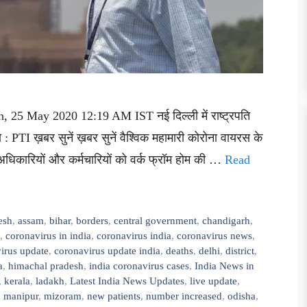
n, 25 May 2020 12:19 AM IST नई दिल्ली में राष्ट्रपति
 PTI ख़बर सुनें ख़बर सुनें वैश्विक महामारी कोरोना वायरस के
 अधिकारियों और कर्मचारियों को वर्क फ्रॉम होम की …
Read
esh
,
assam
,
bihar
,
borders
,
central government
,
chandigarh
,
,
coronavirus in india
,
coronavirus india
,
coronavirus news
,
irus update
,
coronavirus update india
,
deaths
,
delhi
,
district
,
a
,
himachal pradesh
,
india coronavirus cases
,
India News in
,
kerala
,
ladakh
,
Latest India News Updates
,
live update
,
,
manipur
,
mizoram
,
new patients
,
number increased
,
odisha
,