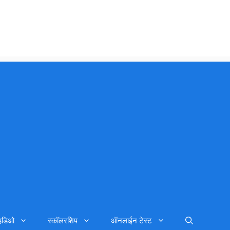
्हिडिओ
स्कॉलरशिप
ऑनलाईन टेस्ट