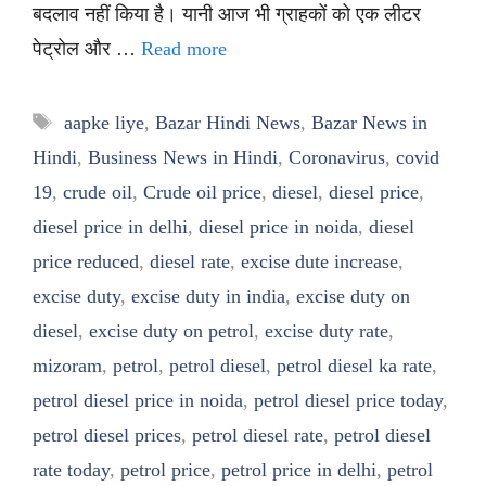
बदलाव नहीं किया है। यानी आज भी ग्राहकों को एक लीटर
पेट्रोल और …
Read more
Tags
aapke liye
,
Bazar Hindi News
,
Bazar News in
Hindi
,
Business News in Hindi
,
Coronavirus
,
covid
19
,
crude oil
,
Crude oil price
,
diesel
,
diesel price
,
diesel price in delhi
,
diesel price in noida
,
diesel
price reduced
,
diesel rate
,
excise dute increase
,
excise duty
,
excise duty in india
,
excise duty on
diesel
,
excise duty on petrol
,
excise duty rate
,
mizoram
,
petrol
,
petrol diesel
,
petrol diesel ka rate
,
petrol diesel price in noida
,
petrol diesel price today
,
petrol diesel prices
,
petrol diesel rate
,
petrol diesel
rate today
,
petrol price
,
petrol price in delhi
,
petrol