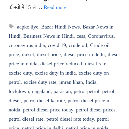
कीमतों में 15 से …
Read more
Tags
aapke liye
,
Bazar Hindi News
,
Bazar News in
Hindi
,
Business News in Hindi
,
cess
,
Coronavirus
,
coronavirus india
,
covid 19
,
crude oil
,
Crude oil
price
,
diesel
,
diesel price
,
diesel price in delhi
,
diesel
price in noida
,
diesel price reduced
,
diesel rate
,
excise duty
,
excise duty in india
,
excise duty on
petrol
,
excise duty rate
,
imran khan
,
India
,
lockdown
,
nagaland
,
pakistan
,
petro
,
petrol
,
petrol
diesel
,
petrol diesel ka rate
,
petrol diesel price in
noida
,
petrol diesel price today
,
petrol diesel prices
,
petrol diesel rate
,
petrol diesel rate today
,
petrol
price
,
petrol price in delhi
,
petrol price in noida
,