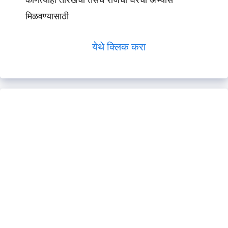
कोणत्याही तारखेचा तसेच रोजचा घरचा अभ्यास
मिळवण्यासाठी
येथे क्लिक करा