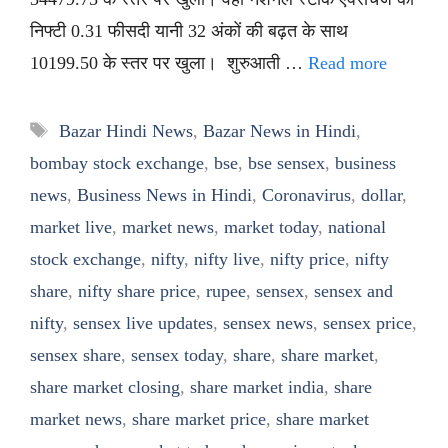
निफ्टी 0.31 फीसदी यानी 32 अंकों की बढ़त के साथ
10199.50 के स्तर पर खुला। शुरुआती …
Read more
Tags
Bazar Hindi News
,
Bazar News in Hindi
,
bombay stock exchange
,
bse
,
bse sensex
,
business
news
,
Business News in Hindi
,
Coronavirus
,
dollar
,
market live
,
market news
,
market today
,
national
stock exchange
,
nifty
,
nifty live
,
nifty price
,
nifty
share
,
nifty share price
,
rupee
,
sensex
,
sensex and
nifty
,
sensex live updates
,
sensex news
,
sensex price
,
sensex share
,
sensex today
,
share
,
share market
,
share market closing
,
share market india
,
share
market news
,
share market price
,
share market