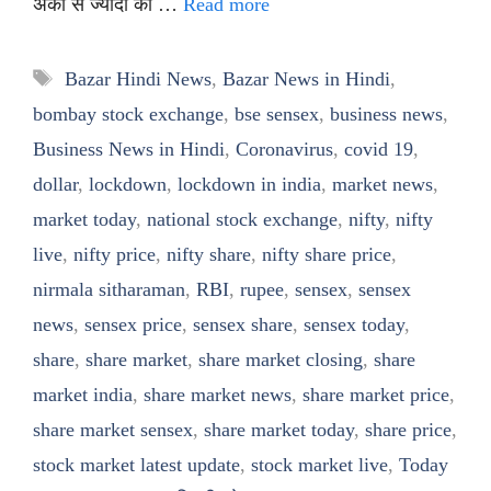
अंकों से ज्यादा की …
Read more
Tags
Bazar Hindi News
,
Bazar News in Hindi
,
bombay stock exchange
,
bse sensex
,
business news
,
Business News in Hindi
,
Coronavirus
,
covid 19
,
dollar
,
lockdown
,
lockdown in india
,
market news
,
market today
,
national stock exchange
,
nifty
,
nifty
live
,
nifty price
,
nifty share
,
nifty share price
,
nirmala sitharaman
,
RBI
,
rupee
,
sensex
,
sensex
news
,
sensex price
,
sensex share
,
sensex today
,
share
,
share market
,
share market closing
,
share
market india
,
share market news
,
share market price
,
share market sensex
,
share market today
,
share price
,
stock market latest update
,
stock market live
,
Today