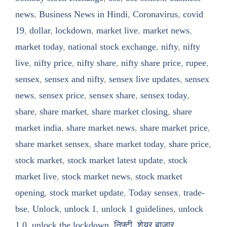
news
,
Business News in Hindi
,
Coronavirus
,
covid
19
,
dollar
,
lockdown
,
market live
,
market news
,
market today
,
national stock exchange
,
nifty
,
nifty
live
,
nifty price
,
nifty share
,
nifty share price
,
rupee
,
sensex
,
sensex and nifty
,
sensex live updates
,
sensex
news
,
sensex price
,
sensex share
,
sensex today
,
share
,
share market
,
share market closing
,
share
market india
,
share market news
,
share market price
,
share market sensex
,
share market today
,
share price
,
stock market
,
stock market latest update
,
stock
market live
,
stock market news
,
stock market
opening
,
stock market update
,
Today sensex
,
trade-
bse
,
Unlock
,
unlock 1
,
unlock 1 guidelines
,
unlock
1.0
,
unlock the lockdown
,
निफ्टी
,
शेयर बाजार