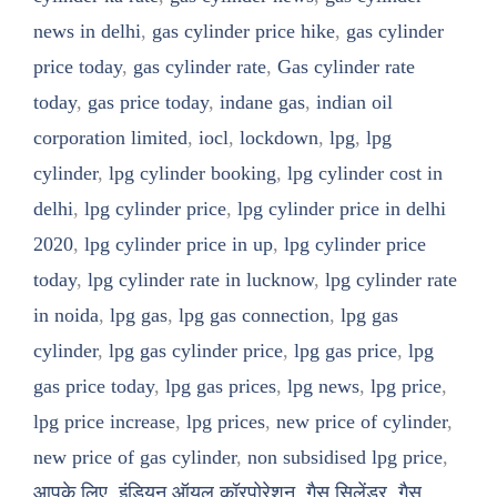
news in delhi
,
gas cylinder price hike
,
gas cylinder
price today
,
gas cylinder rate
,
Gas cylinder rate
today
,
gas price today
,
indane gas
,
indian oil
corporation limited
,
iocl
,
lockdown
,
lpg
,
lpg
cylinder
,
lpg cylinder booking
,
lpg cylinder cost in
delhi
,
lpg cylinder price
,
lpg cylinder price in delhi
2020
,
lpg cylinder price in up
,
lpg cylinder price
today
,
lpg cylinder rate in lucknow
,
lpg cylinder rate
in noida
,
lpg gas
,
lpg gas connection
,
lpg gas
cylinder
,
lpg gas cylinder price
,
lpg gas price
,
lpg
gas price today
,
lpg gas prices
,
lpg news
,
lpg price
,
lpg price increase
,
lpg prices
,
new price of cylinder
,
new price of gas cylinder
,
non subsidised lpg price
,
आपके लिए
,
इंडियन ऑयल कॉरपोरेशन
,
गैस सिलेंडर
,
गैस