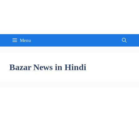
Skip
to
Sandeep Waghmore
content
Menu
Bazar News in Hindi