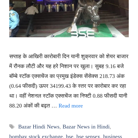
सप्ताह के आखिरी कारोबारी दिन यानी शुक्रवार को शेयर बाजार
में रौनक लौटी और यह हरे निशान पर खुला। सुबह 9.16 बजे
बॉम्बे स्टॉक एक्सचेंज का प्रमुख इंडेक्स सेंसेक्स 218.73 अंक
(0.64 फीसदी) ऊपर 34199.43 के स्तर पर कारोबार कर रहा
था। वहीं नेशनल स्टॉक एक्सचेंज का निफ्टी 0.88 फीसदी यानी
88.20 अंकों की बढ़त …
Read more
Tags
Bazar Hindi News
,
Bazar News in Hindi
,
bombay stock exchange
,
bse
,
bse sensex
,
business