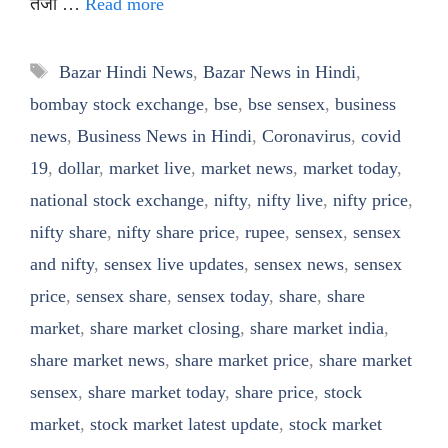
तेजी …
Read more
Tags
Bazar Hindi News
,
Bazar News in Hindi
,
bombay stock exchange
,
bse
,
bse sensex
,
business
news
,
Business News in Hindi
,
Coronavirus
,
covid
19
,
dollar
,
market live
,
market news
,
market today
,
national stock exchange
,
nifty
,
nifty live
,
nifty price
,
nifty share
,
nifty share price
,
rupee
,
sensex
,
sensex
and nifty
,
sensex live updates
,
sensex news
,
sensex
price
,
sensex share
,
sensex today
,
share
,
share
market
,
share market closing
,
share market india
,
share market news
,
share market price
,
share market
sensex
,
share market today
,
share price
,
stock
market
,
stock market latest update
,
stock market