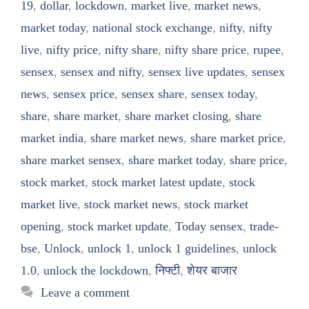
19
,
dollar
,
lockdown
,
market live
,
market news
,
market today
,
national stock exchange
,
nifty
,
nifty
live
,
nifty price
,
nifty share
,
nifty share price
,
rupee
,
sensex
,
sensex and nifty
,
sensex live updates
,
sensex
news
,
sensex price
,
sensex share
,
sensex today
,
share
,
share market
,
share market closing
,
share
market india
,
share market news
,
share market price
,
share market sensex
,
share market today
,
share price
,
stock market
,
stock market latest update
,
stock
market live
,
stock market news
,
stock market
opening
,
stock market update
,
Today sensex
,
trade-
bse
,
Unlock
,
unlock 1
,
unlock 1 guidelines
,
unlock
1.0
,
unlock the lockdown
,
निफ्टी
,
शेयर बाजार
Leave a comment