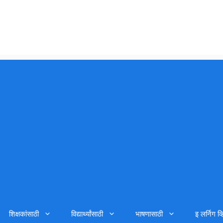
शिक्षकांसाठी
विद्यार्थ्यांसाठी
भाषणासाठी
इ लर्निग व