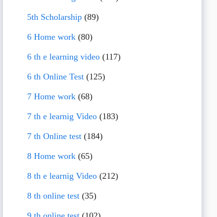
5th Scholarship
(89)
6 Home work
(80)
6 th e learning video
(117)
6 th Online Test
(125)
7 Home work
(68)
7 th e learnig Video
(183)
7 th Online test
(184)
8 Home work
(65)
8 th e learnig Video
(212)
8 th online test
(35)
9 th online test
(102)